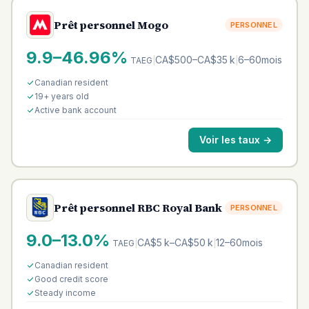
Prêt personnel Mogo
PERSONNEL
9.9–46.96%
CA$500–CA$35 k
6–60mois
TAEG
|
|
Canadian resident
19+ years old
Active bank account
Voir les taux
→
Prêt personnel RBC Royal Bank
PERSONNEL
9.0–13.0%
CA$5 k–CA$50 k
12–60mois
TAEG
|
|
Canadian resident
Good credit score
Steady income