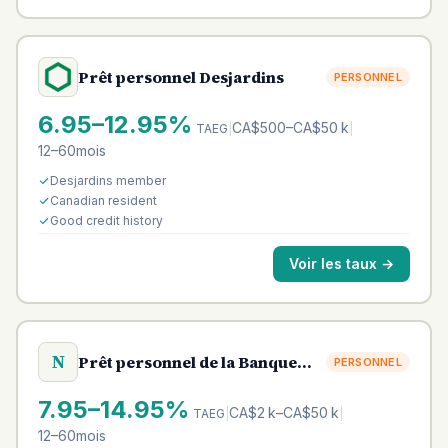
Prêt personnel Desjardins
PERSONNEL
6.95–12.95%
CA$500–CA$50 k
TAEG
|
|
12–60mois
Desjardins member
Canadian resident
Good credit history
Voir les taux
→
N
Prêt personnel de la Banque
PERSONNEL
Nationale
7.95–14.95%
CA$2 k–CA$50 k
TAEG
|
|
12–60mois