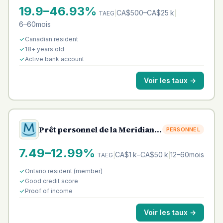
19.9–46.93%
CA$500–CA$25 k
TAEG
|
|
6–60mois
Canadian resident
18+ years old
Active bank account
Voir les taux
→
Prêt personnel de la Meridian
PERSONNEL
Credit Union
7.49–12.99%
CA$1 k–CA$50 k
12–60mois
TAEG
|
|
Ontario resident (member)
Good credit score
Proof of income
Voir les taux
→