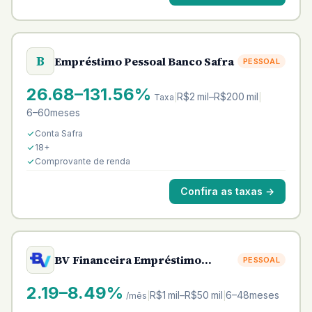
B
Empréstimo Pessoal Banco Safra
PESSOAL
26.68–131.56%
R$2 mil–R$200 mil
Taxa
|
|
6–60meses
Conta Safra
18+
Comprovante de renda
Confira as taxas
→
BV Financeira Empréstimo
PESSOAL
Pessoal
2.19–8.49%
R$1 mil–R$50 mil
6–48meses
/mês
|
|