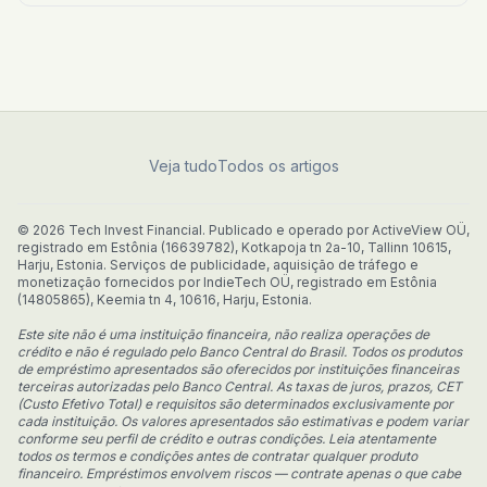
transparência e eficiência na hora de financiar seu
próximo carro.
Veja tudo
Todos os artigos
© 2026 Tech Invest Financial. Publicado e operado por ActiveView OÜ,
registrado em Estônia (16639782), Kotkapoja tn 2a-10, Tallinn 10615,
Harju, Estonia. Serviços de publicidade, aquisição de tráfego e
monetização fornecidos por IndieTech OÜ, registrado em Estônia
(14805865), Keemia tn 4, 10616, Harju, Estonia.
Este site não é uma instituição financeira, não realiza operações de
crédito e não é regulado pelo Banco Central do Brasil. Todos os produtos
de empréstimo apresentados são oferecidos por instituições financeiras
terceiras autorizadas pelo Banco Central. As taxas de juros, prazos, CET
(Custo Efetivo Total) e requisitos são determinados exclusivamente por
cada instituição. Os valores apresentados são estimativas e podem variar
conforme seu perfil de crédito e outras condições. Leia atentamente
todos os termos e condições antes de contratar qualquer produto
financeiro. Empréstimos envolvem riscos — contrate apenas o que cabe